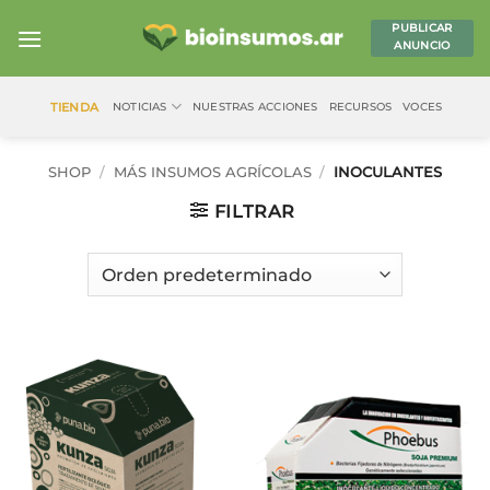
Saltar
PUBLICAR
al
ANUNCIO
contenido
TIENDA
NOTICIAS
NUESTRAS ACCIONES
RECURSOS
VOCES
SHOP
/
MÁS INSUMOS AGRÍCOLAS
/
INOCULANTES
FILTRAR