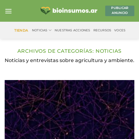
Saltar
PUBLICAR
al
ANUNCIO
contenido
TIENDA
NOTICIAS
NUESTRAS ACCIONES
RECURSOS
VOCES
ARCHIVOS DE CATEGORÍAS:
NOTICIAS
Noticias y entrevistas sobre agricultura y ambiente.