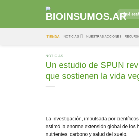
Saltar
al
Buscar
por:
contenido
TIENDA
NOTICIAS
NUESTRAS ACCIONES
RECURS
NOTICIAS
Un estudio de SPUN reve
que sostienen la vida ve
La investigación, impulsada por científic
estimó la enorme extensión global de los 
nutrientes, carbono y salud del suelo.