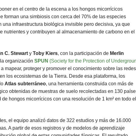
 poner en el centro de la escena a los hongos micorrícicos
e forman una simbiosis con cerca del 70% de las especies
 una infraestructura biológica invisible pero decisiva, ya que
 de nutrientes y contribuyen al almacenamiento de carbono en el
in C. Stewart
y
Toby Kiers
, con la participación de
Merlin
a la organización
SPUN
(Society for the Protection of Undergrou
a a mapear, proteger y promover el conocimiento sobre las redes
nen los ecosistemas de la Tierra. Desde esa plataforma, los
do
Atlas subterráneo
, una herramienta construida con más de
ico obtenidas de muestras de suelo recolectadas en 130 paíse
ad de hongos micorrícicos con una resolución de 1 km² en todo e
es, el equipo analizó datos de 322 estudios y más de 16.000
. A partir de esos registros y de modelos de aprendizaje
ribución global de estas comunidades fúngicas. El resultado