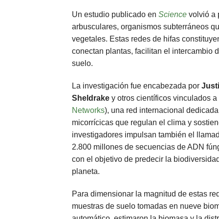
Un estudio publicado en
Science
volvió a
arbusculares, organismos subterráneos qu
vegetales. Estas redes de hifas constituyen
conectan plantas, facilitan el intercambio
suelo.
La investigación fue encabezada por
Just
Sheldrake
y otros científicos vinculados 
Networks
), una red internacional dedicad
micorrícicas que regulan el clima y sostie
investigadores impulsan también el llama
2.800 millones de secuencias de ADN fúng
con el objetivo de predecir la biodiversid
planeta.
Para dimensionar la magnitud de estas red
muestras de suelo tomadas en nueve biomas
automático, estimaron la biomasa y la dist