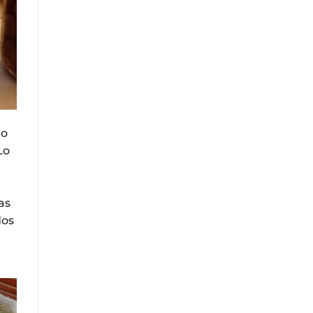
to
Lo
as
dos