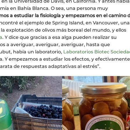
 en la Universidad de Davis, en California. Y antes había
omía en Bahía Blanca. O sea, una persona muy
s a estudiar la fisiología y empezamos en el camino 
Encontré el ejemplo de Spring Island, en Vancouver, una
la explotación de olivos más boreal del mundo, y ellos
a
. Y dice que gracias a esa alga pueden realizar su
s a averiguar, averiguar, averiguar, hasta que
ut, había un laboratorio,
Laboratorios Biotec Socieda
ga. Y empezamos a estudiar los efectos, y efectivamente
tarata de respuestas adaptativas al estrés”.