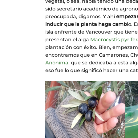
vegetal, o sea, había tenido una beca
sido secretario académico de agron
preocupada, digamos. Y ahí
empezamo
inducir que la planta haga cambi
o. 
isla enfrente de Vancouver que tiene 
presentan el alga
Macrocystis pyrifer
plantación con éxito. Bien, empezamo
encontramos que en Camarones, Chub
Anónima
, que se dedicaba a esta al
eso fue lo que significó hacer una ca