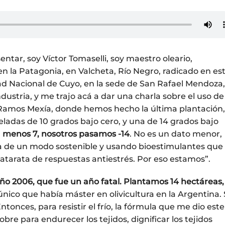
ntar, soy Víctor Tomaselli, soy maestro oleario,
 en la Patagonia, en Valcheta, Río Negro, radicado en es
d Nacional de Cuyo, en la sede de San Rafael Mendoza,
ndustria, y me trajo acá a dar una charla sobre el uso de
 Ramos Mexía, donde hemos hecho la última plantación,
ladas de 10 grados bajo cero, y una de 14 grados bajo
a menos 7, nosotros pasamos -14
. No es un dato menor,
a de un modo sostenible y usando bioestimulantes que
atarata de respuestas antiestrés. Por eso estamos”.
año 2006, que fue un año fatal. Plantamos 14 hectáreas,
l único que había máster en olivicultura en la Argentina.
tonces, para resistir el frío, la fórmula que me dio este
bre para endurecer los tejidos, dignificar los tejidos