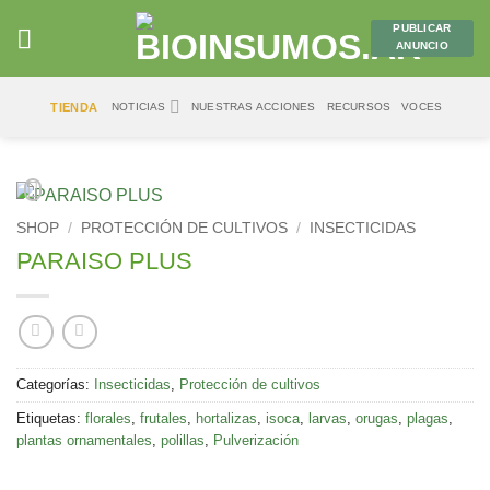
Saltar
PUBLICAR
al
ANUNCIO
contenido
TIENDA
NOTICIAS
NUESTRAS ACCIONES
RECURSOS
VOCES
SHOP
/
PROTECCIÓN DE CULTIVOS
/
INSECTICIDAS
PARAISO PLUS
Categorías:
Insecticidas
,
Protección de cultivos
Etiquetas:
florales
,
frutales
,
hortalizas
,
isoca
,
larvas
,
orugas
,
plagas
,
plantas ornamentales
,
polillas
,
Pulverización