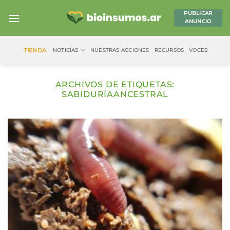
Saltar
PUBLICAR
al
ANUNCIO
contenido
TIENDA
NOTICIAS
NUESTRAS ACCIONES
RECURSOS
VOCES
ARCHIVOS DE ETIQUETAS:
SABIDURÍAANCESTRAL