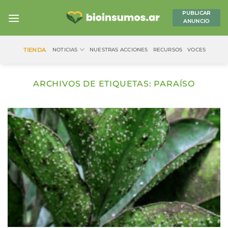
Saltar
PUBLICAR
al
ANUNCIO
contenido
TIENDA
NOTICIAS
NUESTRAS ACCIONES
RECURSOS
VOCES
ARCHIVOS DE ETIQUETAS:
PARAÍSO