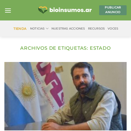
Saltar
PUBLICAR
al
ANUNCIO
contenido
TIENDA
NOTICIAS
NUESTRAS ACCIONES
RECURSOS
VOCES
ARCHIVOS DE ETIQUETAS:
ESTADO