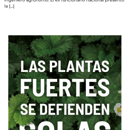
la [...]